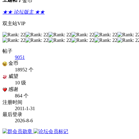
金币
★★ 论坛版主 ★★
双主站VIP
帖子
9051
金币
18952 个
威望
10 级
感谢
864 个
注册时间
2011-1-31
最后登录
2026-8-6