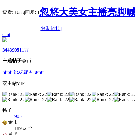
忽悠大美女主播亮脚
查看:
1685
|
回复:
1
[复制链接]
shot
3443
9051
1万
主题
帖子
金币
★★ 论坛版主 ★★
双主站VIP
帖子
9051
金币
18952 个
威望