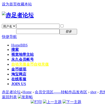
设为首页
收藏本站
找回密码
自动登录
密码
注册
登录
快捷导航
Home
BBS
搜索
视觉地带主站
永久会员帐号
自动充值
金币自动充值
金币提现
淘宝网店
在线客服
JOIN US
赤足者论坛
»
Home
›
会员交流区——转帖作品发布区
›
shot
›
忽
返回列表