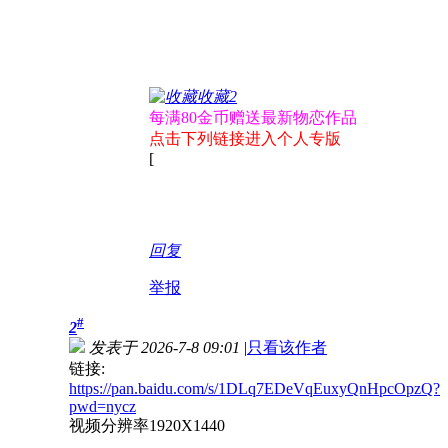
收藏
2
每满80金币赠送最新物恋作品
点击下列链接进入个人专版
[
回复
举报
#
2
发表于 2026-7-8 09:01
|
只看该作者
链接:
https://pan.baidu.com/s/1DLq7EDeVqEuxyQnHpcOpzQ?
pwd=nycz
视频分辨率1920X1440