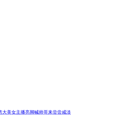
悠大美女主播亮脚喊帅哥来尝尝咸淡