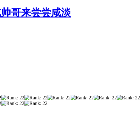
喊帅哥来尝尝咸淡