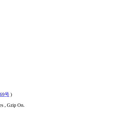
569号
)
es , Gzip On.