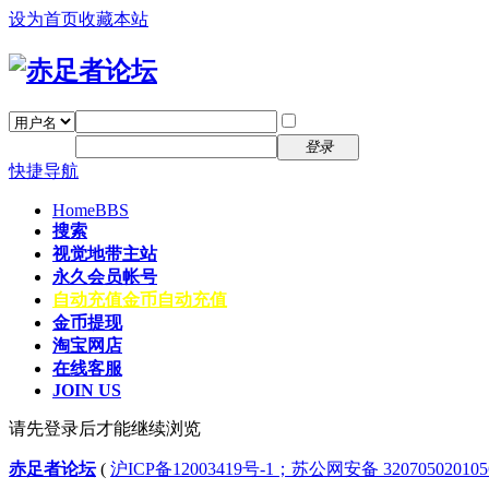
设为首页
收藏本站
找回密码
自动登录
密码
注册
登录
快捷导航
Home
BBS
搜索
视觉地带主站
永久会员帐号
自动充值
金币自动充值
金币提现
淘宝网店
在线客服
JOIN US
请先登录后才能继续浏览
赤足者论坛
(
沪ICP备12003419号-1；苏公网安备 32070502010