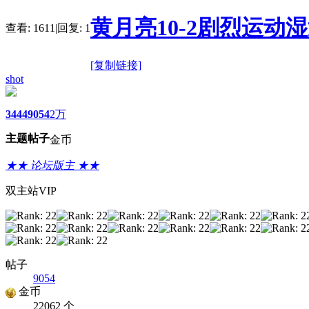
黄月亮10-2剧烈运动
查看:
1611
|
回复:
1
[复制链接]
shot
3444
9054
2万
主题
帖子
金币
★★ 论坛版主 ★★
双主站VIP
帖子
9054
金币
22062 个