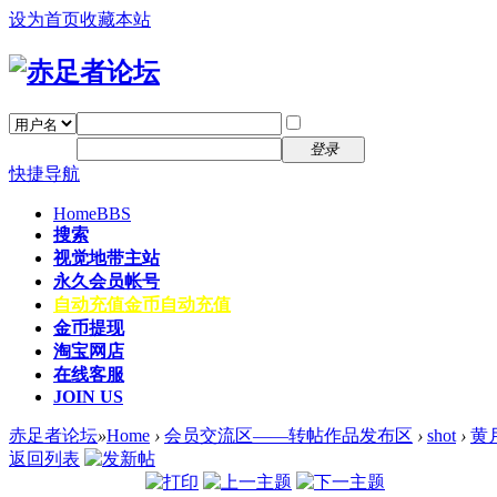
设为首页
收藏本站
找回密码
自动登录
密码
注册
登录
快捷导航
Home
BBS
搜索
视觉地带主站
永久会员帐号
自动充值
金币自动充值
金币提现
淘宝网店
在线客服
JOIN US
赤足者论坛
»
Home
›
会员交流区——转帖作品发布区
›
shot
›
黄
返回列表