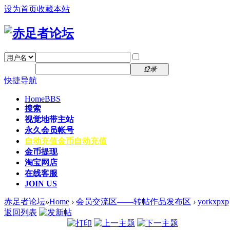
设为首页
收藏本站
找回密码
自动登录
密码
注册
登录
快捷导航
Home
BBS
搜索
视觉地带主站
永久会员帐号
自动充值
金币自动充值
金币提现
淘宝网店
在线客服
JOIN US
赤足者论坛
»
Home
›
会员交流区——转帖作品发布区
›
yorkxpxp
返回列表