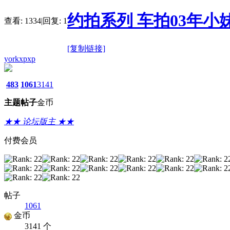
约拍系列 车拍03年小妹[3
查看:
1334
|
回复:
1
[复制链接]
yorkxpxp
483
1061
3141
主题
帖子
金币
★★ 论坛版主 ★★
付费会员
帖子
1061
金币
3141 个