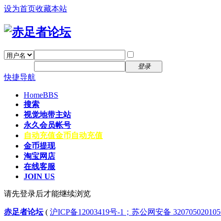
设为首页
收藏本站
找回密码
自动登录
密码
注册
登录
快捷导航
Home
BBS
搜索
视觉地带主站
永久会员帐号
自动充值
金币自动充值
金币提现
淘宝网店
在线客服
JOIN US
请先登录后才能继续浏览
赤足者论坛
(
沪ICP备12003419号-1；苏公网安备 32070502010