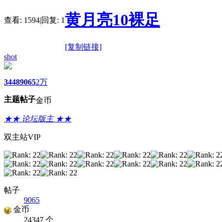
黄月亮10裸足
查看:
1594
|
回复:
1
[复制链接]
shot
3448
9065
2万
主题
帖子
金币
★★ 论坛版主 ★★
双主站VIP
帖子
9065
金币
24347 个