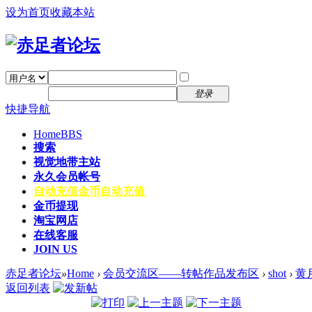
设为首页
收藏本站
找回密码
自动登录
密码
注册
登录
快捷导航
Home
BBS
搜索
视觉地带主站
永久会员帐号
自动充值
金币自动充值
金币提现
淘宝网店
在线客服
JOIN US
赤足者论坛
»
Home
›
会员交流区——转帖作品发布区
›
shot
›
黄
返回列表