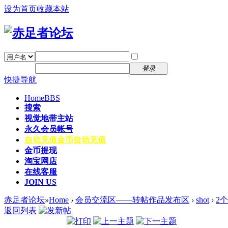
设为首页
收藏本站
找回密码
自动登录
密码
注册
登录
快捷导航
Home
BBS
搜索
视觉地带主站
永久会员帐号
自动充值
金币自动充值
金币提现
淘宝网店
在线客服
JOIN US
赤足者论坛
»
Home
›
会员交流区——转帖作品发布区
›
shot
›
2
返回列表