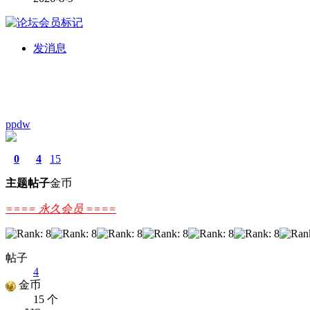
发消息
ppdw
0
4
15
主题
帖子
金币
==== 永久会员 ====
帖子
4
金币
15 个