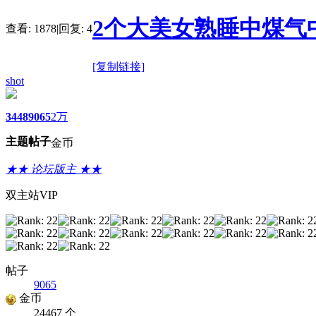
2个大美女熟睡中煤气
查看:
1878
|
回复:
4
[复制链接]
shot
3448
9065
2万
主题
帖子
金币
★★ 论坛版主 ★★
双主站VIP
帖子
9065
金币
24467 个