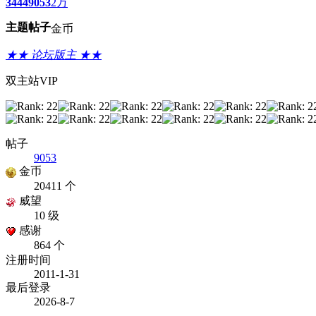
3444
9053
2万
主题
帖子
金币
★★ 论坛版主 ★★
双主站VIP
帖子
9053
金币
20411 个
威望
10 级
感谢
864 个
注册时间
2011-1-31
最后登录
2026-8-7