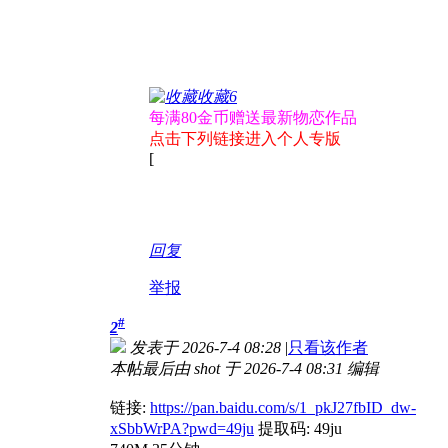
收藏
6
每满80金币赠送最新物恋作品
点击下列链接进入个人专版
[
回复
举报
#
2
发表于 2026-7-4 08:28
|
只看该作者
本帖最后由 shot 于 2026-7-4 08:31 编辑
链接:
https://pan.baidu.com/s/1_pkJ27fbID_dw-
xSbbWrPA?pwd=49ju
提取码: 49ju