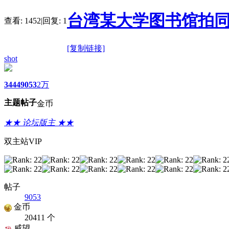
台湾某大学图书馆拍同班
查看:
1452
|
回复:
1
[复制链接]
shot
3444
9053
2万
主题
帖子
金币
★★ 论坛版主 ★★
双主站VIP
帖子
9053
金币
20411 个
威望