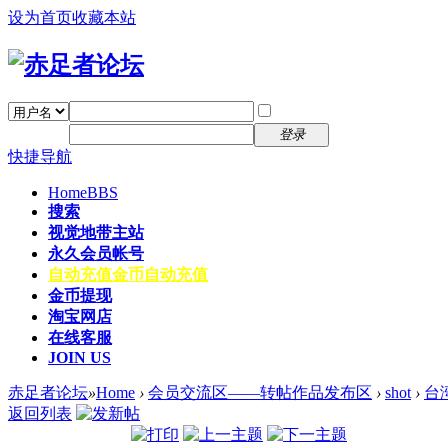
设为首页
收藏本站
找回密码
自动登录
密码
注册
登录
快捷导航
Home
BBS
搜索
视觉地带主站
永久会员帐号
自动充值
金币自动充值
金币提现
淘宝网店
在线客服
JOIN US
赤足者论坛
»
Home
›
会员交流区——转帖作品发布区
›
shot
›
台
返回列表