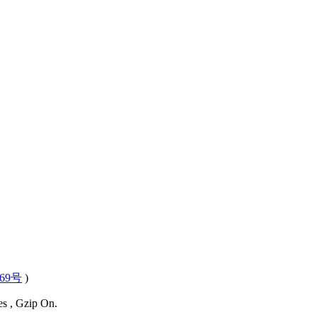
569号
)
es , Gzip On.