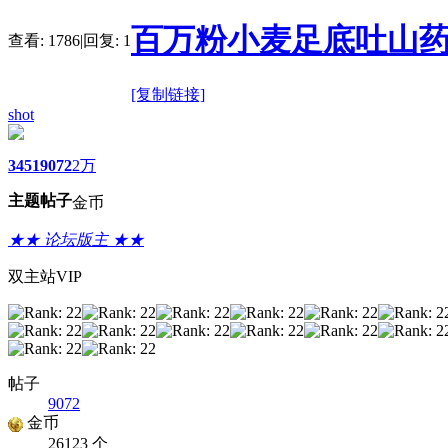
百万粉小麦足底吐山药
查看:
1786
|
回复:
1
[复制链接]
shot
3451
9072
2万
主题
帖子
金币
★★ 论坛版主 ★★
双主站VIP
帖子
9072
金币
26123 个