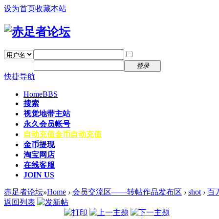
设为首页
收藏本站
找回密码
自动登录
密码
注册
登录
快捷导航
Home
BBS
搜索
视觉地带主站
永久会员帐号
自动充值
金币自动充值
金币提现
淘宝网店
在线客服
JOIN US
赤足者论坛
»
Home
›
会员交流区——转帖作品发布区
›
shot
›
百
返回列表