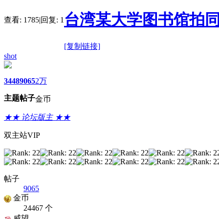
台湾某大学图书馆拍同班
查看:
1785
|
回复:
1
[复制链接]
shot
3448
9065
2万
主题
帖子
金币
★★ 论坛版主 ★★
双主站VIP
帖子
9065
金币
24467 个
威望