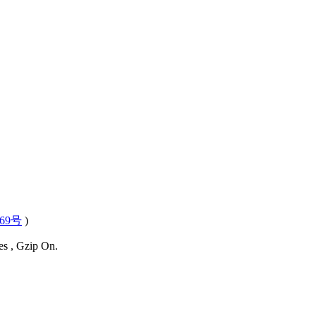
569号
)
es , Gzip On.