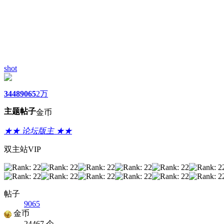
shot
3448
9065
2万
主题
帖子
金币
★★ 论坛版主 ★★
双主站VIP
帖子
9065
金币
24467 个