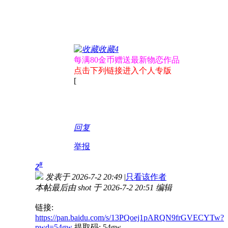
收藏
4
每满80金币赠送最新物恋作品
点击下列链接进入个人专版
[
回复
举报
#
2
发表于 2026-7-2 20:49
|
只看该作者
本帖最后由 shot 于 2026-7-2 20:51 编辑
链接:
https://pan.baidu.com/s/13PQoej1pARQN9frGVECYTw?
pwd=54gw
提取码: 54gw