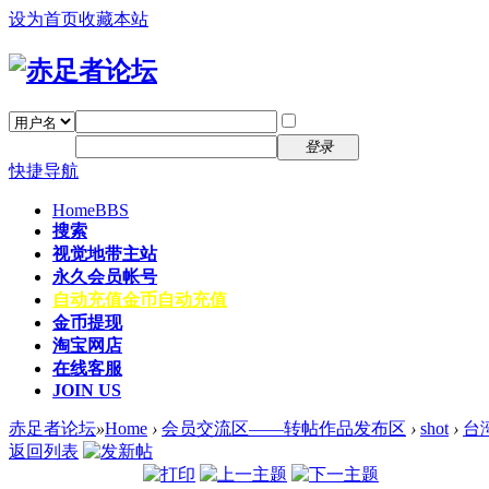
设为首页
收藏本站
找回密码
自动登录
密码
注册
登录
快捷导航
Home
BBS
搜索
视觉地带主站
永久会员帐号
自动充值
金币自动充值
金币提现
淘宝网店
在线客服
JOIN US
赤足者论坛
»
Home
›
会员交流区——转帖作品发布区
›
shot
›
台
返回列表