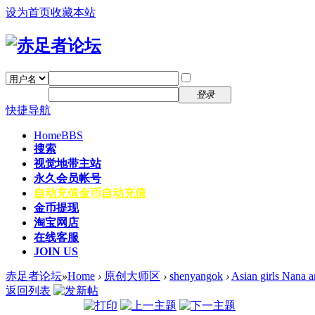
设为首页
收藏本站
找回密码
自动登录
密码
注册
登录
快捷导航
Home
BBS
搜索
视觉地带主站
永久会员帐号
自动充值
金币自动充值
金币提现
淘宝网店
在线客服
JOIN US
赤足者论坛
»
Home
›
原创大师区
›
shenyangok
›
Asian girls Nana a
返回列表