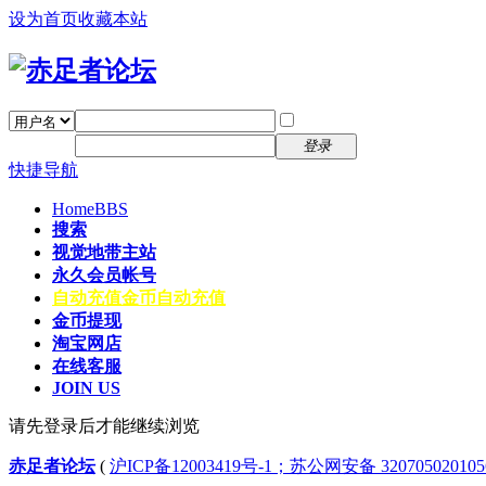
设为首页
收藏本站
找回密码
自动登录
密码
注册
登录
快捷导航
Home
BBS
搜索
视觉地带主站
永久会员帐号
自动充值
金币自动充值
金币提现
淘宝网店
在线客服
JOIN US
请先登录后才能继续浏览
赤足者论坛
(
沪ICP备12003419号-1；苏公网安备 32070502010