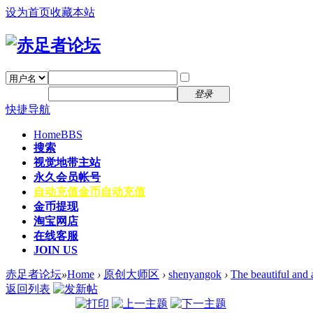
设为首页
收藏本站
找回密码
自动登录
密码
注册
登录
快捷导航
Home
BBS
搜索
视觉地带主站
永久会员帐号
自动充值
金币自动充值
金币提现
淘宝网店
在线客服
JOIN US
赤足者论坛
»
Home
›
原创大师区
›
shenyangok
›
The beautiful and
返回列表