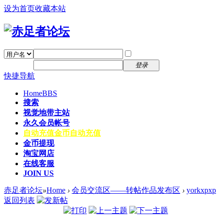
设为首页
收藏本站
找回密码
自动登录
密码
注册
登录
快捷导航
Home
BBS
搜索
视觉地带主站
永久会员帐号
自动充值
金币自动充值
金币提现
淘宝网店
在线客服
JOIN US
赤足者论坛
»
Home
›
会员交流区——转帖作品发布区
›
yorkxpxp
返回列表