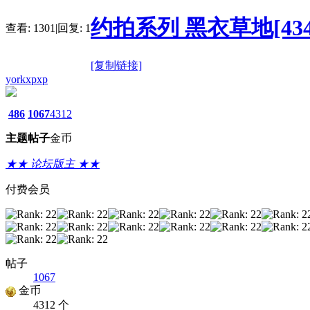
约拍系列 黑衣草地[434
查看:
1301
|
回复:
1
[复制链接]
yorkxpxp
486
1067
4312
主题
帖子
金币
★★ 论坛版主 ★★
付费会员
帖子
1067
金币
4312 个