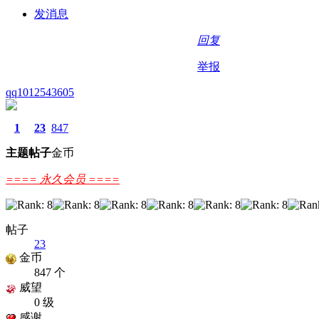
发消息
回复
举报
qq1012543605
1
23
847
主题
帖子
金币
==== 永久会员 ====
帖子
23
金币
847 个
威望
0 级
感谢