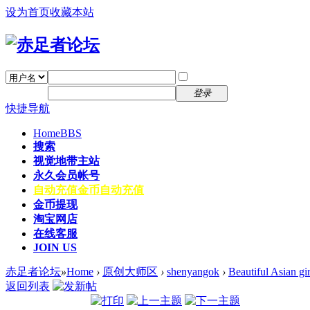
设为首页
收藏本站
找回密码
自动登录
密码
注册
登录
快捷导航
Home
BBS
搜索
视觉地带主站
永久会员帐号
自动充值
金币自动充值
金币提现
淘宝网店
在线客服
JOIN US
赤足者论坛
»
Home
›
原创大师区
›
shenyangok
›
Beautiful Asian gir
返回列表