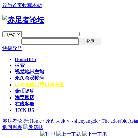
设为首页
收藏本站
找回密码
自动登录
密码
注册
登录
快捷导航
Home
BBS
搜索
视觉地带主站
永久会员帐号
自动充值
金币自动充值
金币提现
淘宝网店
在线客服
JOIN US
赤足者论坛
»
Home
›
原创大师区
›
shenyangok
›
The adorable Asian
返回列表