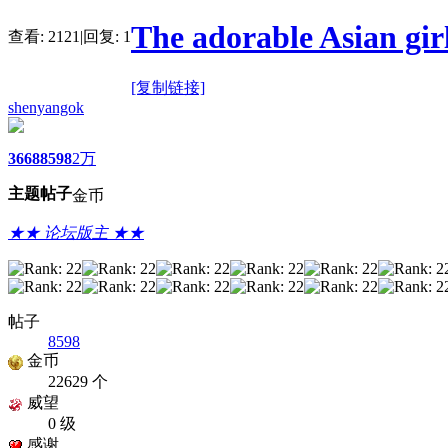
The adorable Asian girl
查看:
2121
|
回复:
1
[复制链接]
shenyangok
3668
8598
2万
主题
帖子
金币
★★ 论坛版主 ★★
帖子
8598
金币
22629 个
威望
0 级
感谢