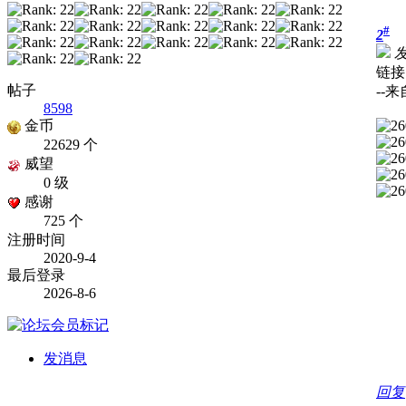
#
2
发
链接
帖子
--
8598
金币
22629 个
威望
0 级
感谢
725 个
注册时间
2020-9-4
最后登录
2026-8-6
发消息
回复