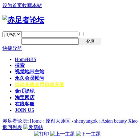
设为首页
收藏本站
找回密码
自动登录
密码
注册
登录
快捷导航
Home
BBS
搜索
视觉地带主站
永久会员帐号
自动充值
金币自动充值
金币提现
淘宝网店
在线客服
JOIN US
赤足者论坛
»
Home
›
原创大师区
›
shenyangok
›
Asian beauty Xiaoy
返回列表