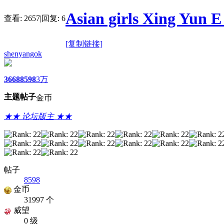
Asian girls Xing Yun E
查看:
2657
|
回复:
6
[复制链接]
shenyangok
3668
8598
3万
主题
帖子
金币
★★ 论坛版主 ★★
帖子
8598
金币
31997 个
威望
0 级