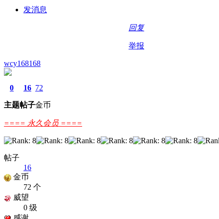
发消息
回复
举报
wcy168168
0
16
72
主题
帖子
金币
==== 永久会员 ====
帖子
16
金币
72 个
威望
0 级
感谢