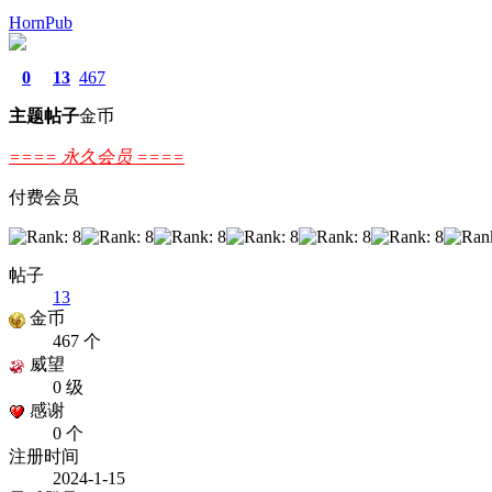
HornPub
0
13
467
主题
帖子
金币
==== 永久会员 ====
付费会员
帖子
13
金币
467 个
威望
0 级
感谢
0 个
注册时间
2024-1-15