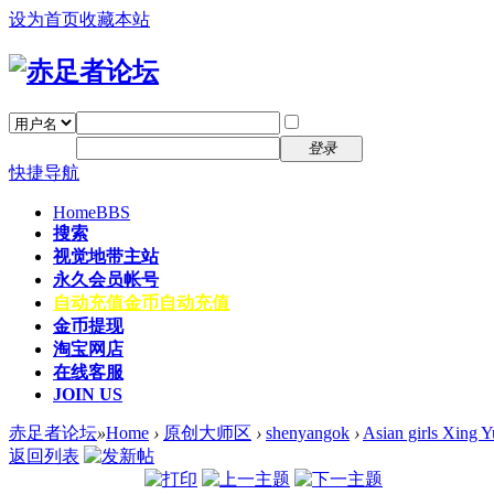
设为首页
收藏本站
找回密码
自动登录
密码
注册
登录
快捷导航
Home
BBS
搜索
视觉地带主站
永久会员帐号
自动充值
金币自动充值
金币提现
淘宝网店
在线客服
JOIN US
赤足者论坛
»
Home
›
原创大师区
›
shenyangok
›
Asian girls Xing Y
返回列表