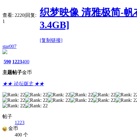
织梦映像 清雅极简-帆布清
查看:
2220
|
回复:
1
3.4GB]
[复制链接]
star007
590
1223
400
主题
帖子
金币
★★ 论坛版主 ★★
帖子
1223
金币
400 个