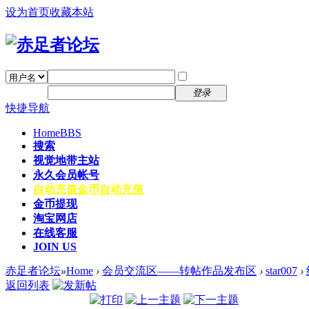
设为首页
收藏本站
找回密码
自动登录
密码
注册
登录
快捷导航
Home
BBS
搜索
视觉地带主站
永久会员帐号
自动充值
金币自动充值
金币提现
淘宝网店
在线客服
JOIN US
赤足者论坛
»
Home
›
会员交流区——转帖作品发布区
›
star007
›
返回列表