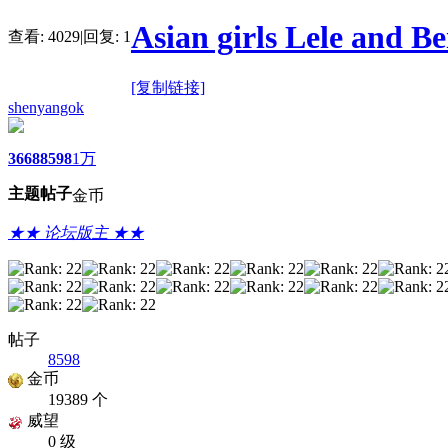
Asian girls Lele and Be
查看:
4029
|
回复:
1
[复制链接]
shenyangok
3668
8598
1万
主题
帖子
金币
★★ 论坛版主 ★★
帖子
8598
金币
19389 个
威望
0 级