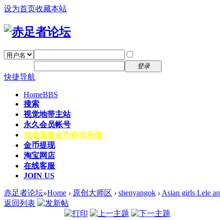
设为首页
收藏本站
找回密码
自动登录
密码
注册
登录
快捷导航
Home
BBS
搜索
视觉地带主站
永久会员帐号
自动充值
金币自动充值
金币提现
淘宝网店
在线客服
JOIN US
赤足者论坛
»
Home
›
原创大师区
›
shenyangok
›
Asian girls Lele an
返回列表