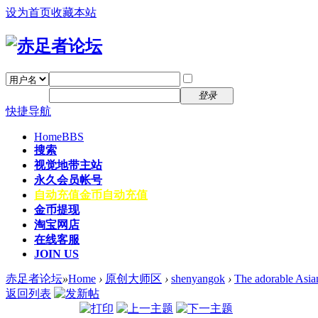
设为首页
收藏本站
找回密码
自动登录
密码
注册
登录
快捷导航
Home
BBS
搜索
视觉地带主站
永久会员帐号
自动充值
金币自动充值
金币提现
淘宝网店
在线客服
JOIN US
赤足者论坛
»
Home
›
原创大师区
›
shenyangok
›
The adorable Asia
返回列表