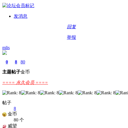
发消息
回复
举报
mlis
0
8
80
主题
帖子
金币
==== 永久会员 ====
帖子
8
金币
80 个
威望