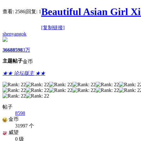
Beautiful Asian Girl X
查看:
2586
|
回复:
1
[复制链接]
shenyangok
3668
8598
3万
主题
帖子
金币
★★ 论坛版主 ★★
帖子
8598
金币
31997 个
威望
0 级