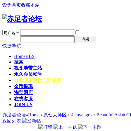
设为首页
收藏本站
找回密码
自动登录
密码
注册
登录
快捷导航
Home
BBS
搜索
视觉地带主站
永久会员帐号
自动充值
金币自动充值
金币提现
淘宝网店
在线客服
JOIN US
赤足者论坛
»
Home
›
原创大师区
›
shenyangok
›
Beautiful Asian G
返回列表