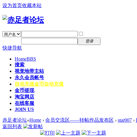
设为首页
收藏本站
找回密码
自动登录
密码
注册
登录
快捷导航
Home
BBS
搜索
视觉地带主站
永久会员帐号
自动充值
金币自动充值
金币提现
淘宝网店
在线客服
JOIN US
赤足者论坛
»
Home
›
会员交流区——转帖作品发布区
›
star007
›
返回列表