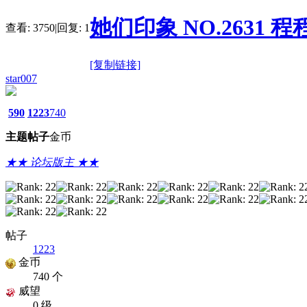
她们印象 NO.2631 程程 [
查看:
3750
|
回复:
1
[复制链接]
star007
590
1223
740
主题
帖子
金币
★★ 论坛版主 ★★
帖子
1223
金币
740 个
威望
0 级