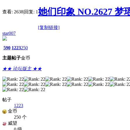
她们印象 NO.2627 梦瑶 [
查看:
2638
|
回复:
1
[复制链接]
star007
590
1223
250
主题
帖子
金币
★★ 论坛版主 ★★
帖子
1223
金币
250 个
威望
0 级