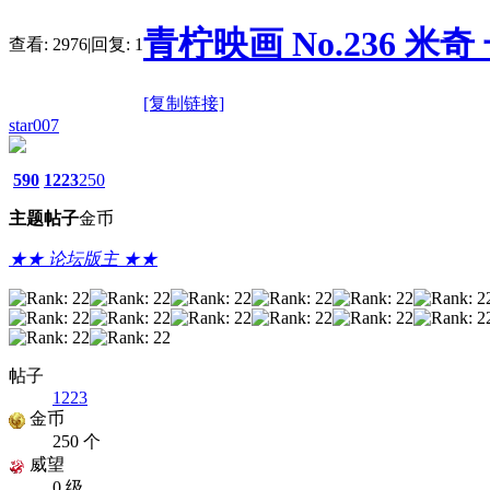
青柠映画 No.236 米奇 
查看:
2976
|
回复:
1
[复制链接]
star007
590
1223
250
主题
帖子
金币
★★ 论坛版主 ★★
帖子
1223
金币
250 个
威望
0 级