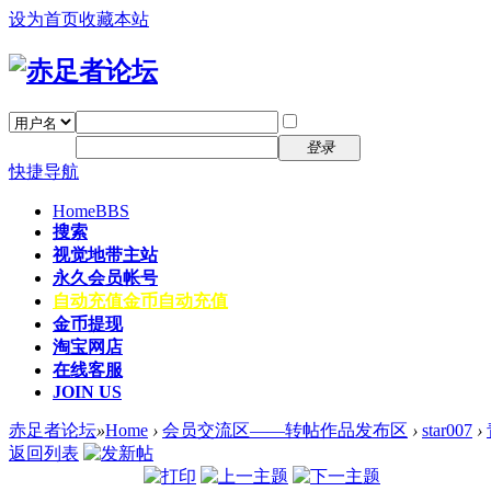
设为首页
收藏本站
找回密码
自动登录
密码
注册
登录
快捷导航
Home
BBS
搜索
视觉地带主站
永久会员帐号
自动充值
金币自动充值
金币提现
淘宝网店
在线客服
JOIN US
赤足者论坛
»
Home
›
会员交流区——转帖作品发布区
›
star007
›
返回列表