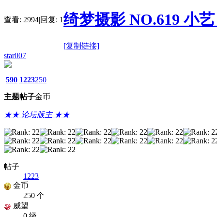
绮梦摄影 NO.619 小艺 
查看:
2994
|
回复:
1
[复制链接]
star007
590
1223
250
主题
帖子
金币
★★ 论坛版主 ★★
帖子
1223
金币
250 个
威望
0 级