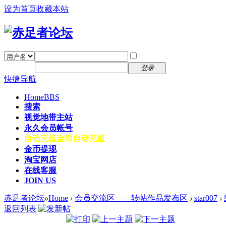
设为首页
收藏本站
找回密码
自动登录
密码
注册
登录
快捷导航
Home
BBS
搜索
视觉地带主站
永久会员帐号
自动充值
金币自动充值
金币提现
淘宝网店
在线客服
JOIN US
赤足者论坛
»
Home
›
会员交流区——转帖作品发布区
›
star007
›
返回列表