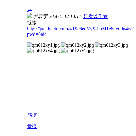
#
2
发表于 2026-5-12 18:17
|
只看该作者
链接：
https://pan.baidu.com/s/1Se6eqYySjLnM1e6qyGin4w?
pwd=6nic
回复
举报