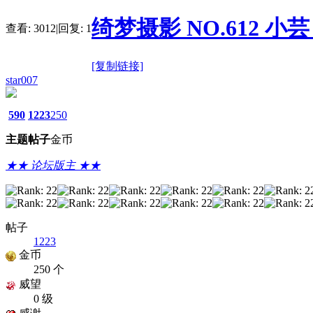
绮梦摄影 NO.612 小芸 
查看:
3012
|
回复:
1
[复制链接]
star007
590
1223
250
主题
帖子
金币
★★ 论坛版主 ★★
帖子
1223
金币
250 个
威望
0 级