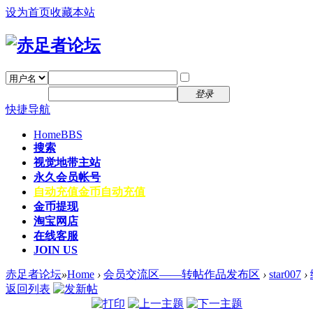
设为首页
收藏本站
找回密码
自动登录
密码
注册
登录
快捷导航
Home
BBS
搜索
视觉地带主站
永久会员帐号
自动充值
金币自动充值
金币提现
淘宝网店
在线客服
JOIN US
赤足者论坛
»
Home
›
会员交流区——转帖作品发布区
›
star007
›
返回列表