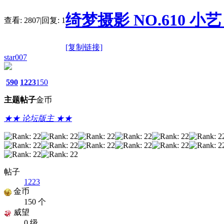
绮梦摄影 NO.610 小艺 
查看:
2807
|
回复:
1
[复制链接]
star007
590
1223
150
主题
帖子
金币
★★ 论坛版主 ★★
帖子
1223
金币
150 个
威望
0 级