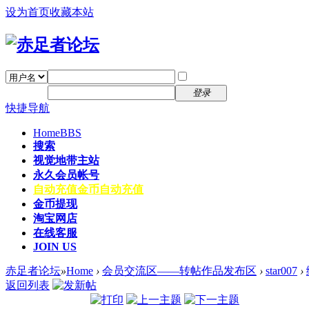
设为首页
收藏本站
找回密码
自动登录
密码
注册
登录
快捷导航
Home
BBS
搜索
视觉地带主站
永久会员帐号
自动充值
金币自动充值
金币提现
淘宝网店
在线客服
JOIN US
赤足者论坛
»
Home
›
会员交流区——转帖作品发布区
›
star007
›
返回列表