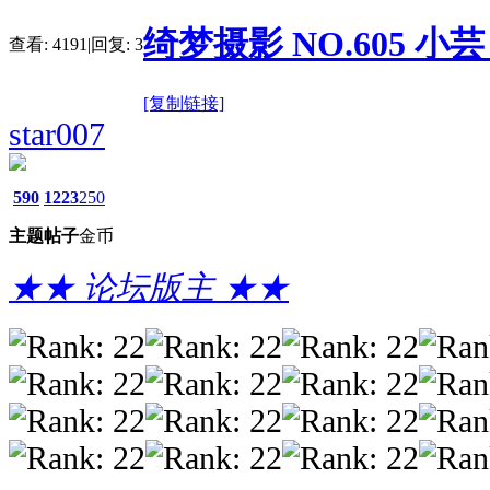
绮梦摄影 NO.605 小芸 
查看:
4191
|
回复:
3
[复制链接]
star007
590
1223
250
主题
帖子
金币
★★ 论坛版主 ★★