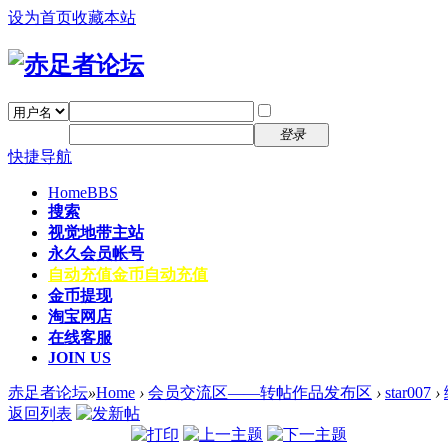
设为首页
收藏本站
找回密码
自动登录
密码
注册
登录
快捷导航
Home
BBS
搜索
视觉地带主站
永久会员帐号
自动充值
金币自动充值
金币提现
淘宝网店
在线客服
JOIN US
赤足者论坛
»
Home
›
会员交流区——转帖作品发布区
›
star007
›
返回列表