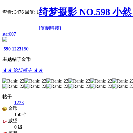
绮梦摄影 NO.598 小然 
查看:
3476
|
回复:
1
[复制链接]
star007
590
1223
150
主题
帖子
金币
★★ 论坛版主 ★★
帖子
1223
金币
150 个
威望
0 级