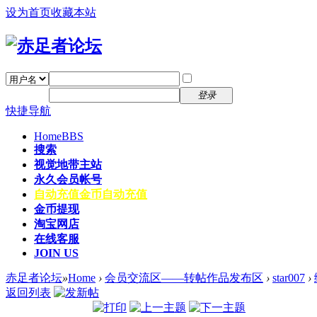
设为首页
收藏本站
找回密码
自动登录
密码
注册
登录
快捷导航
Home
BBS
搜索
视觉地带主站
永久会员帐号
自动充值
金币自动充值
金币提现
淘宝网店
在线客服
JOIN US
赤足者论坛
»
Home
›
会员交流区——转帖作品发布区
›
star007
›
返回列表