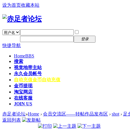
设为首页
收藏本站
找回密码
自动登录
密码
注册
登录
快捷导航
Home
BBS
搜索
视觉地带主站
永久会员帐号
自动充值
金币自动充值
金币提现
淘宝网店
在线客服
JOIN US
赤足者论坛
»
Home
›
会员交流区——转帖作品发布区
›
shot
›
足盒
返回列表