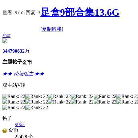
足盒9部合集13.6G
查看:
9755
|
回复:
3
[复制链接]
shot
3447
9063
2万
主题
帖子
金币
★★ 论坛版主 ★★
双主站VIP
帖子
9063
金币
22428 个