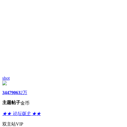
shot
3447
9063
2万
主题
帖子
金币
★★ 论坛版主 ★★
双主站VIP