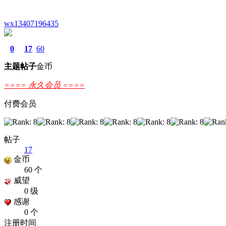
wx13407196435
0
17
60
主题
帖子
金币
==== 永久会员 ====
付费会员
帖子
17
金币
60 个
威望
0 级
感谢
0 个
注册时间