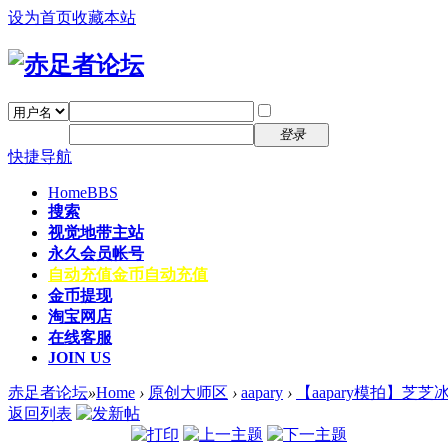
设为首页
收藏本站
找回密码
自动登录
密码
注册
登录
快捷导航
Home
BBS
搜索
视觉地带主站
永久会员帐号
自动充值
金币自动充值
金币提现
淘宝网店
在线客服
JOIN US
赤足者论坛
»
Home
›
原创大师区
›
aapary
›
【aapary模拍】芝芝
返回列表