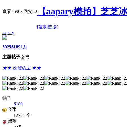
【aapary模拍】芝芝
查看:
6968
|
回复:
2
[复制链接]
aapary
3025
6189
1万
主题
帖子
金币
★★ 论坛版主 ★★
帖子
6189
金币
12721 个
威望