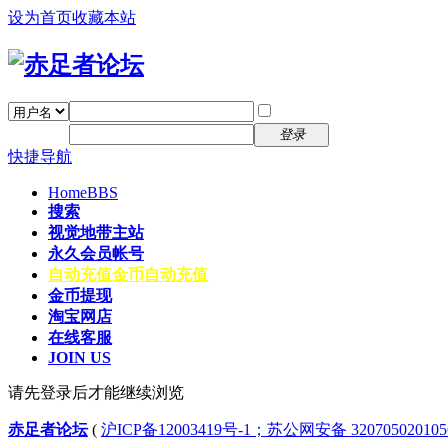
设为首页
收藏本站
找回密码
自动登录
密码
注册
登录
快捷导航
Home
BBS
搜索
视觉地带主站
永久会员帐号
自动充值
金币自动充值
金币提现
淘宝网店
在线客服
JOIN US
请先登录后才能继续浏览
赤足者论坛
(
沪ICP备12003419号-1；苏公网安备 32070502010