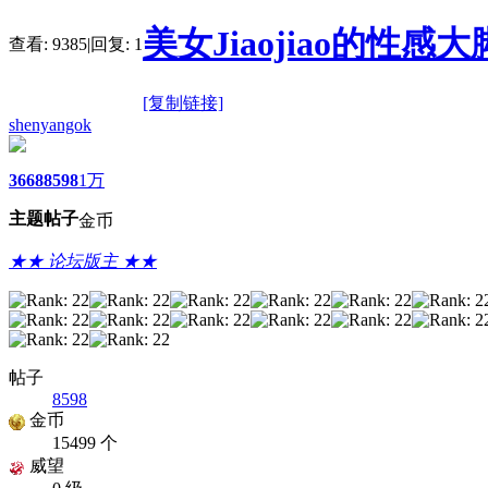
美女Jiaojiao的性
查看:
9385
|
回复:
1
[复制链接]
shenyangok
3668
8598
1万
主题
帖子
金币
★★ 论坛版主 ★★
帖子
8598
金币
15499 个
威望