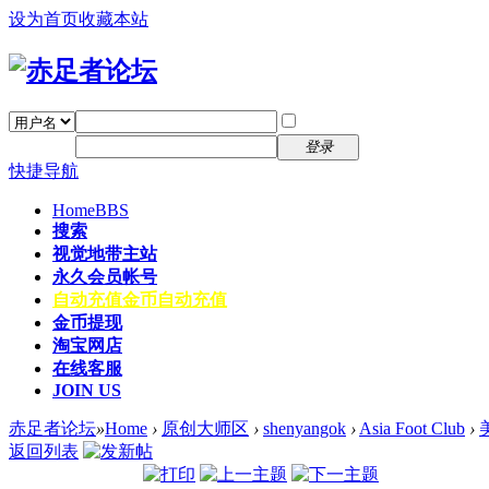
设为首页
收藏本站
找回密码
自动登录
密码
注册
登录
快捷导航
Home
BBS
搜索
视觉地带主站
永久会员帐号
自动充值
金币自动充值
金币提现
淘宝网店
在线客服
JOIN US
赤足者论坛
»
Home
›
原创大师区
›
shenyangok
›
Asia Foot Club
›
返回列表