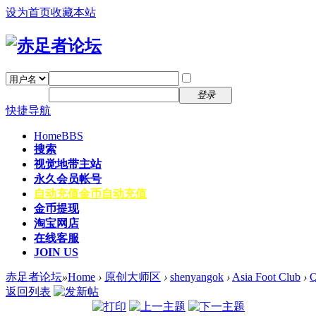
设为首页
收藏本站
找回密码
自动登录
密码
注册
登录
快捷导航
Home
BBS
搜索
视觉地带主站
永久会员帐号
自动充值
金币自动充值
金币提现
淘宝网店
在线客服
JOIN US
赤足者论坛
»
Home
›
原创大师区
›
shenyangok
›
Asia Foot Club
›
返回列表