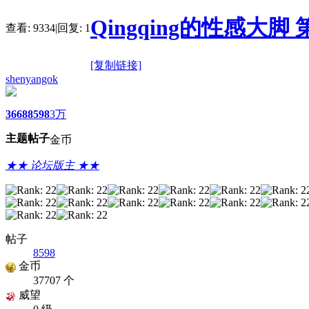
Qingqing的性感大脚
查看:
9334
|
回复:
1
[复制链接]
shenyangok
3668
8598
3万
主题
帖子
金币
★★ 论坛版主 ★★
帖子
8598
金币
37707 个
威望