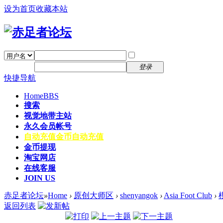
设为首页
收藏本站
找回密码
自动登录
密码
注册
登录
快捷导航
Home
BBS
搜索
视觉地带主站
永久会员帐号
自动充值
金币自动充值
金币提现
淘宝网店
在线客服
JOIN US
赤足者论坛
»
Home
›
原创大师区
›
shenyangok
›
Asia Foot Club
›
返回列表