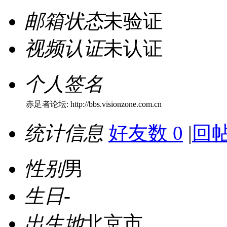
邮箱状态
未验证
视频认证
未认证
个人签名
赤足者论坛: http://bbs.visionzone.com.cn
统计信息
好友数 0
|
回帖
性别
男
生日
-
出生地
北京市