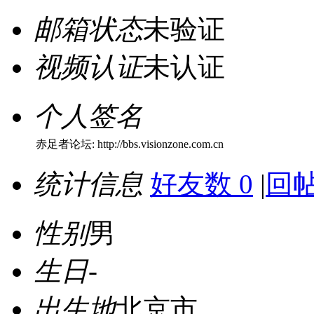
邮箱状态
未验证
视频认证
未认证
个人签名
赤足者论坛: http://bbs.visionzone.com.cn
统计信息
好友数 0
|
回帖
性别
男
生日
-
出生地
北京市