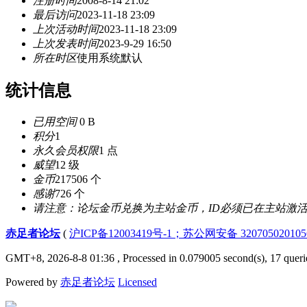
注册时间
2008-8-14 21:02
最后访问
2023-11-18 23:09
上次活动时间
2023-11-18 23:09
上次发表时间
2023-9-29 16:50
所在时区
使用系统默认
统计信息
已用空间
0 B
积分
1
永久会员权限
1 点
威望
12 级
金币
217506 个
感谢
726 个
请注意：论坛金币兑换为主站金币，ID必须已在主站激
赤足者论坛
(
沪ICP备12003419号-1；苏公网安备 32070502010
GMT+8, 2026-8-8 01:36
, Processed in 0.079005 second(s), 17 queri
Powered by
赤足者论坛
Licensed