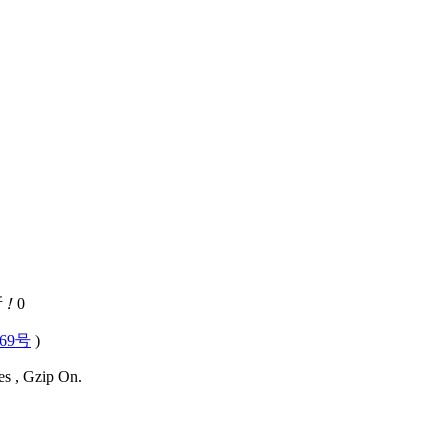
活！
0
569号
)
es , Gzip On.