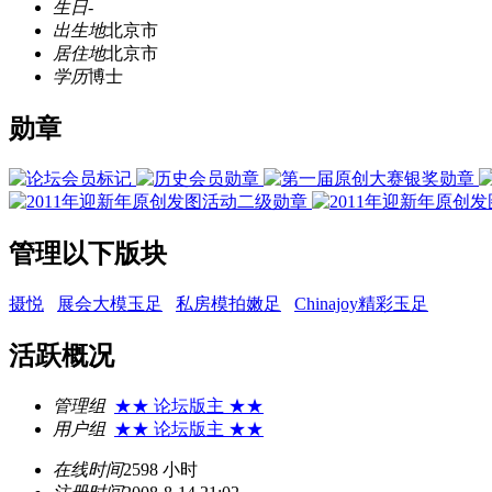
生日
-
出生地
北京市
居住地
北京市
学历
博士
勋章
管理以下版块
摄悦
展会大模玉足
私房模拍嫩足
Chinajoy精彩玉足
活跃概况
管理组
★★ 论坛版主 ★★
用户组
★★ 论坛版主 ★★
在线时间
2598 小时