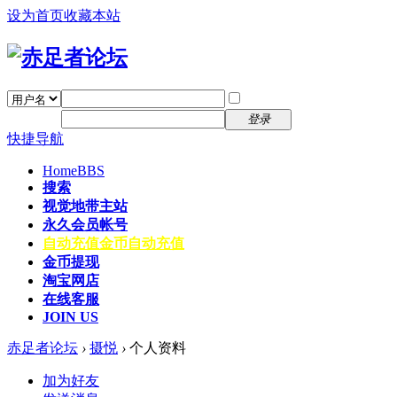
设为首页
收藏本站
找回密码
自动登录
密码
注册
登录
快捷导航
Home
BBS
搜索
视觉地带主站
永久会员帐号
自动充值
金币自动充值
金币提现
淘宝网店
在线客服
JOIN US
赤足者论坛
›
摄悦
›
个人资料
加为好友