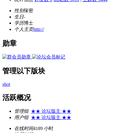
性别
保密
生日
-
学历
博士
个人主页
http://
勋章
管理以下版块
shot
活跃概况
管理组
★★ 论坛版主 ★★
用户组
★★ 论坛版主 ★★
在线时间
4189 小时