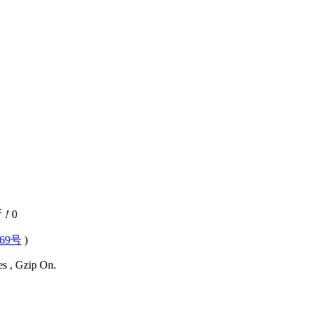
活！
0
569号
)
es , Gzip On.