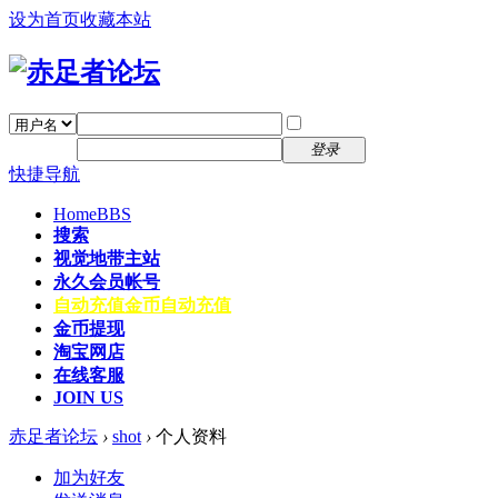
设为首页
收藏本站
找回密码
自动登录
密码
注册
登录
快捷导航
Home
BBS
搜索
视觉地带主站
永久会员帐号
自动充值
金币自动充值
金币提现
淘宝网店
在线客服
JOIN US
赤足者论坛
›
shot
›
个人资料
加为好友