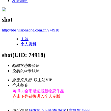
发送消息
shot
http://bbs.visionzone.com.cn/?74918
主题
个人资料
shot
(UID: 74918)
邮箱状态
未验证
视频认证
未认证
自定义头衔
双主站VIP
个人签名
每满80金币赠送最新物恋作品
点击下列链接进入个人专版
[
统计信息
好友数 0
|
回帖数 5610
|
主题数 3444