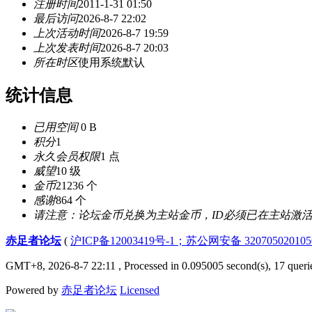
注册时间
2011-1-31 01:50
最后访问
2026-8-7 22:02
上次活动时间
2026-8-7 19:59
上次发表时间
2026-8-7 20:03
所在时区
使用系统默认
统计信息
已用空间
0 B
积分
1
永久会员权限
1 点
威望
10 级
金币
21236 个
感谢
864 个
请注意：论坛金币兑换为主站金币，ID必须已在主站激
赤足者论坛
(
沪ICP备12003419号-1；苏公网安备 32070502010
GMT+8, 2026-8-7 22:11
, Processed in 0.095005 second(s), 17 queri
Powered by
赤足者论坛
Licensed