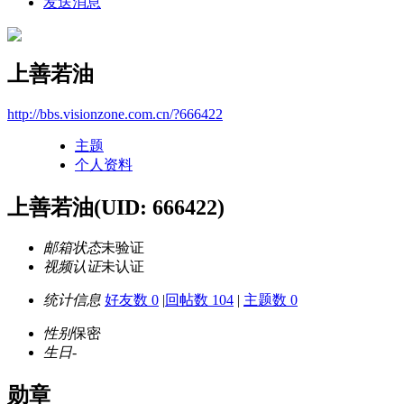
发送消息
上善若油
http://bbs.visionzone.com.cn/?666422
主题
个人资料
上善若油
(UID: 666422)
邮箱状态
未验证
视频认证
未认证
统计信息
好友数 0
|
回帖数 104
|
主题数 0
性别
保密
生日
-
勋章