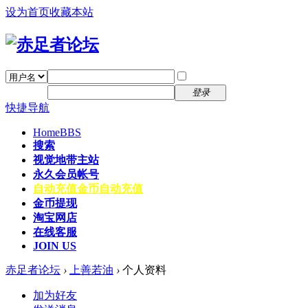
设为首页
收藏本站
找回密码
自动登录
密码
注册
登录
快捷导航
Home
BBS
搜索
视觉地带主站
永久会员帐号
自动充值
金币自动充值
金币提现
淘宝网店
在线客服
JOIN US
赤足者论坛
›
上善若油
›
个人资料
加为好友