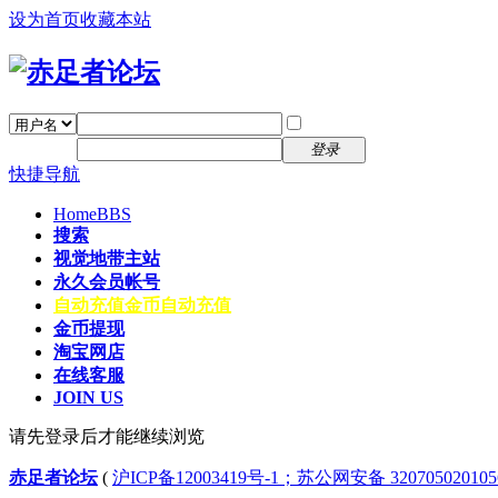
设为首页
收藏本站
找回密码
自动登录
密码
注册
登录
快捷导航
Home
BBS
搜索
视觉地带主站
永久会员帐号
自动充值
金币自动充值
金币提现
淘宝网店
在线客服
JOIN US
请先登录后才能继续浏览
赤足者论坛
(
沪ICP备12003419号-1；苏公网安备 32070502010