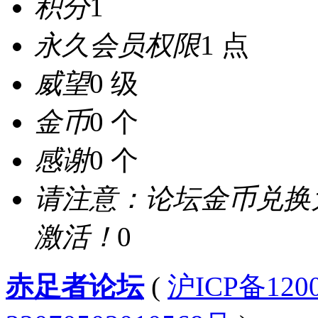
积分
1
永久会员权限
1 点
威望
0 级
金币
0 个
感谢
0 个
请注意：论坛金币兑换
激活！
0
赤足者论坛
(
沪ICP备12