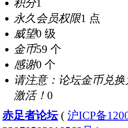
积分
1
永久会员权限
1 点
威望
0 级
金币
59 个
感谢
0 个
请注意：论坛金币兑换
激活！
0
赤足者论坛
(
沪ICP备12