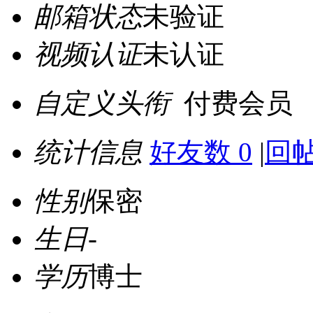
邮箱状态
未验证
视频认证
未认证
自定义头衔
付费会员
统计信息
好友数 0
|
回帖
性别
保密
生日
-
学历
博士