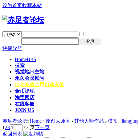
设为首页
收藏本站
找回密码
自动登录
密码
注册
登录
快捷导航
Home
BBS
搜索
视觉地带主站
永久会员帐号
自动充值
金币自动充值
金币提现
淘宝网店
在线客服
JOIN US
赤足者论坛
»
Home
›
原创大师区
›
其他大师作品
›
模拍 · liangjin
1
2
3
/ 3 页
下一页
返回列表