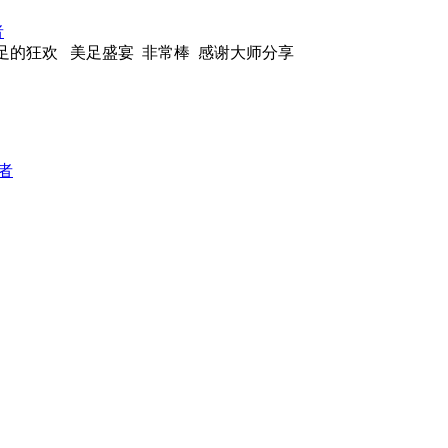
者
足的狂欢 美足盛宴 非常棒 感谢大师分享
者