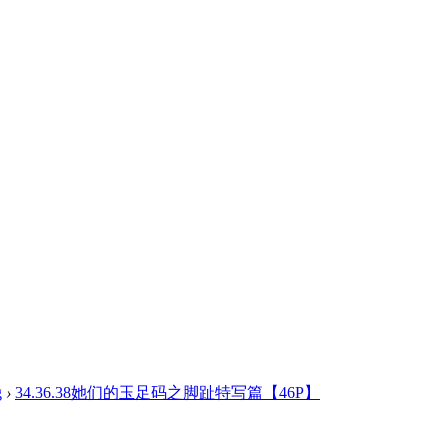
g
›
34.36.38她们的玉足码之脚趾特写篇【46P】