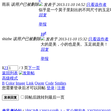
雨辰
该用户已被删除
发表于 2013-11-10 14:52
|
只看该作者
似乎是一个莫子里刻出的不同尺寸的玉足
回复
举报
#
10
shizhe
该用户已被删除
发表于 2013-11-10 15:32
|
只看该作者
大的是美，小的也是美。玉足就是美！
回复
举报
1
2
3
/ 3 页
下一页
返回列表
高级模式
B
Color
Image
Link
Quote
Code
Smilies
您需要登录后才可以回帖
登录
|
注册
回帖后跳转到最后一页
发表回复
赤足者论坛
(
沪ICP备12003419号-1；苏公网安备 32070502010