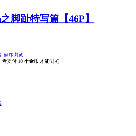
足码之脚趾特写篇【46P】
者
|
倒序浏览
作者支付
10 个金币
才能浏览
者