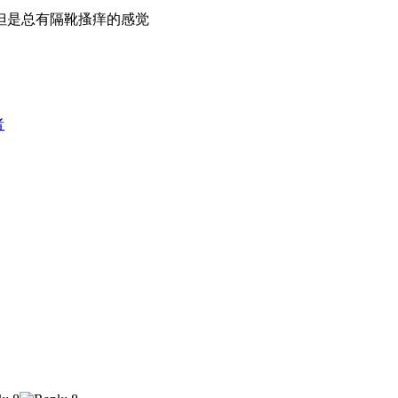
但是总有隔靴搔痒的感觉
者