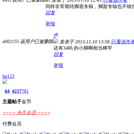
发表于 2013-11-10 12:45
|
只看该作者
同样非常期待脚底专辑，脚面专辑也不错
回复
举报
#
7
a002155
该用户已被删除
发表于 2013-11-10 13:58
|
只看该作
还有34码 的小脚啊相当稀罕
回复
举报
hu123
64
4217
781
主题
帖子
金币
==== 永久会员 ====
付费会员