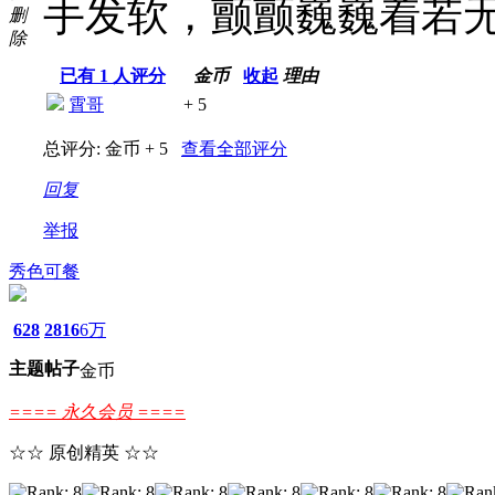
手发软，颤颤巍巍着若
删
除
已有
1
人评分
金币
收起
理由
霄哥
+ 5
总评分:
金币 + 5
查看全部评分
回复
举报
秀色可餐
628
2816
6万
主题
帖子
金币
==== 永久会员 ====
☆☆ 原创精英 ☆☆