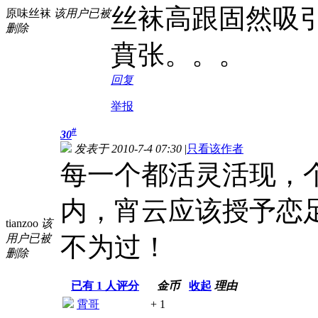
丝袜高跟固然吸
原味丝袜
该用户已被
删除
賁张。。。
回复
举报
#
30
发表于 2010-7-4 07:30
|
只看该作者
每一个都活灵活现，
内，宵云应该授予恋
tianzoo
该
用户已被
不为过！
删除
已有
1
人评分
金币
收起
理由
霄哥
+ 1