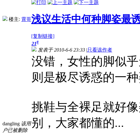
浅议生活中何种脚姿最诱人
楼主:
霄哥
[复制链接]
#
21
发表于 2010-6-6 23:33
|
只看该作者
没错，女性的脚似乎
则是极尽诱惑的一种
挑鞋与全裸足就好像
别，大家都懂的...
dangling
该用
户已被删除