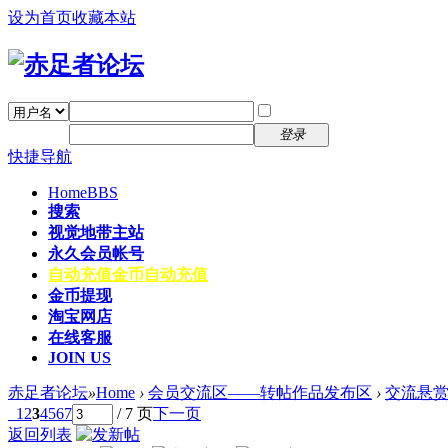
设为首页
收藏本站
找回密码
自动登录
密码
注册
登录
快捷导航
Home
BBS
搜索
视觉地带主站
永久会员帐号
自动充值
金币自动充值
金币提现
淘宝网店
在线客服
JOIN US
赤足者论坛
»
Home
›
会员交流区——转帖作品发布区
›
交流悬
1
2
3
4
5
6
7
/ 7 页
下一页
返回列表