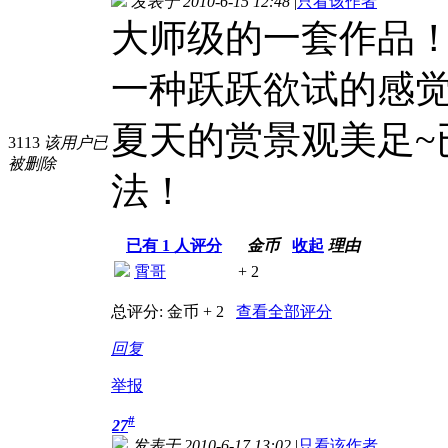
发表于 2010-6-15 12:48
|
只看该作者
大师级的一套作品！
一种跃跃欲试的感
夏天的赏景观美足~
3113
该用户已
被删除
法！
已有
1
人评分
金币
收起
理由
霄哥
+ 2
总评分:
金币 + 2
查看全部评分
回复
举报
#
27
发表于 2010-6-17 13:02
|
只看该作者