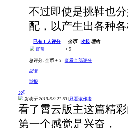
不过即使是挑鞋也分
配，以产生出各种各
已有
1
人评分
金币
收起
理由
霄哥
+ 5
总评分:
金币 + 5
查看全部评分
回复
举报
#
22
发表于 2010-6-9 21:53
|
只看该作者
看了霄云版主这篇精彩
第一个感觉是兴奋，