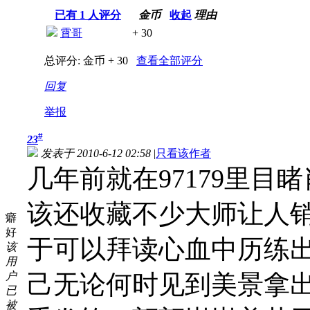
已有
1
人评分
金币
收起
理由
霄哥
+ 30
总评分:
金币 + 30
查看全部评分
回复
举报
#
23
发表于 2010-6-12 02:58
|
只看该作者
几年前就在97179里
该还收藏不少大师让人
癖
好
于可以拜读心血中历练
该
用
户
己无论何时见到美景拿
已
被