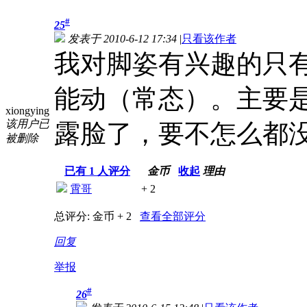
#
25
发表于 2010-6-12 17:34
|
只看该作者
我对脚姿有兴趣的只
能动（常态）。主要
xiongying
该用户已
露脸了，要不怎么都
被删除
已有
1
人评分
金币
收起
理由
霄哥
+ 2
总评分:
金币 + 2
查看全部评分
回复
举报
#
26