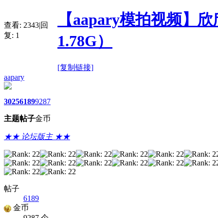
【aapary模拍视频】
查看:
2343
|
回
复:
1
1.78G）
[复制链接]
aapary
3025
6189
9287
主题
帖子
金币
★★ 论坛版主 ★★
帖子
6189
金币
9287 个