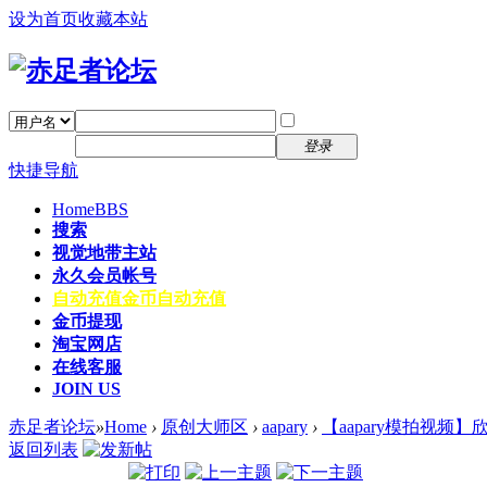
设为首页
收藏本站
找回密码
自动登录
密码
注册
登录
快捷导航
Home
BBS
搜索
视觉地带主站
永久会员帐号
自动充值
金币自动充值
金币提现
淘宝网店
在线客服
JOIN US
赤足者论坛
»
Home
›
原创大师区
›
aapary
›
【aapary模拍视频】
返回列表