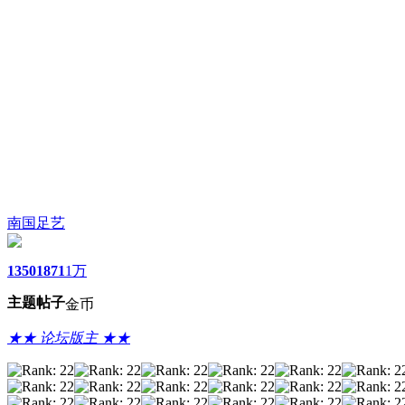
南国足艺
1350
1871
1万
主题
帖子
金币
★★ 论坛版主 ★★