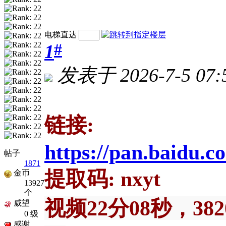
电梯直达
#
1
发表于 2026-7-5 07:
链接:
https://pan.baidu
帖子
1871
提取码: nxyt
金币
13927
个
视频22分08秒，382
威望
0 级
感谢