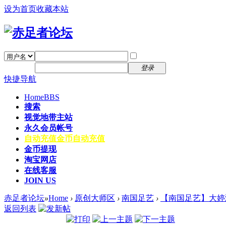
设为首页
收藏本站
找回密码
自动登录
密码
注册
登录
快捷导航
Home
BBS
搜索
视觉地带主站
永久会员帐号
自动充值
金币自动充值
金币提现
淘宝网店
在线客服
JOIN US
赤足者论坛
»
Home
›
原创大师区
›
南国足艺
›
【南国足艺】大婷
返回列表