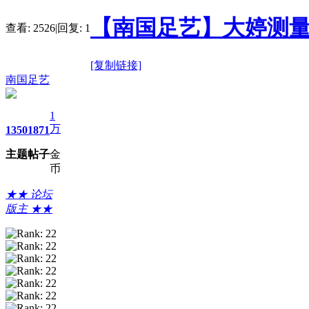
【南国足艺】大婷测量
查看:
2526
|
回复:
1
[复制链接]
南国足艺
1
万
1350
1871
主题
帖子
金
币
★★ 论坛
版主 ★★