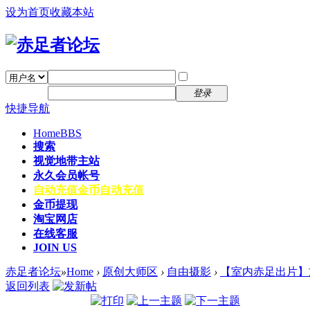
设为首页
收藏本站
找回密码
自动登录
密码
注册
登录
快捷导航
Home
BBS
搜索
视觉地带主站
永久会员帐号
自动充值
金币自动充值
金币提现
淘宝网店
在线客服
JOIN US
赤足者论坛
»
Home
›
原创大师区
›
自由摄影
›
【室内赤足出片】
返回列表