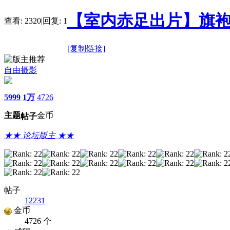
【室内赤足出片】旗袍
查看:
2320
|
回复:
1
[复制链接]
自由摄影
5999
1万
4726
主题
金币
帖子
★★ 论坛版主 ★★
帖子
12231
金币
4726 个