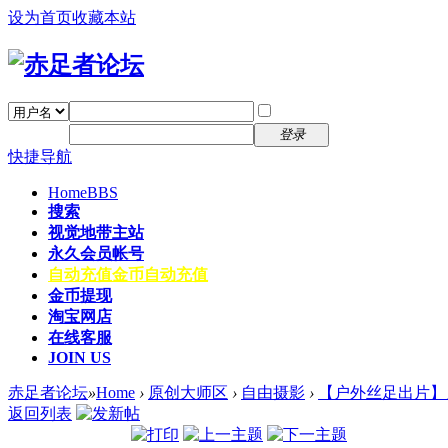
设为首页
收藏本站
找回密码
自动登录
密码
注册
登录
快捷导航
Home
BBS
搜索
视觉地带主站
永久会员帐号
自动充值
金币自动充值
金币提现
淘宝网店
在线客服
JOIN US
赤足者论坛
»
Home
›
原创大师区
›
自由摄影
›
【户外丝足出片】户
返回列表