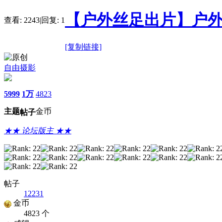
【户外丝足出片】户外经
查看:
2243
|
回复:
1
[复制链接]
自由摄影
5999
1万
4823
主题
金币
帖子
★★ 论坛版主 ★★
帖子
12231
金币
4823 个